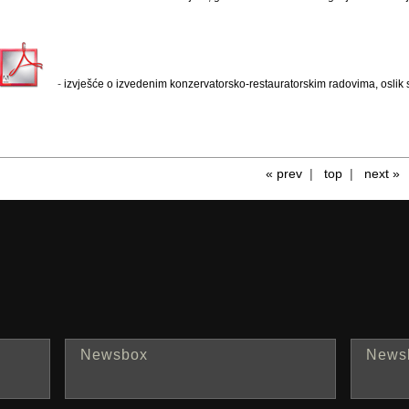
-
izvješće o izvedenim konzervatorsko-restauratorskim radovima, oslik 
« prev
|
top
|
next »
Newsbox
News