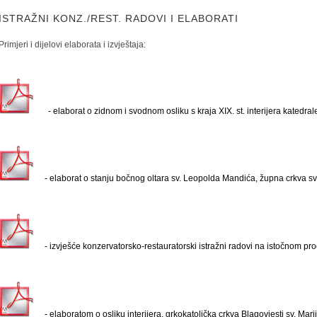
ISTRAŽNI KONZ./REST. RADOVI I ELABORATI
Primjeri i dijelovi elaborata i izvještaja:
- elaborat o zidnom i svodnom osliku s kraja XIX. st. interijera
katedral
- elaborat o stanju bočnog oltara sv. Leopolda Mandića, župna crkva sv.
- izvješće konzervatorsko-restauratorski istražni radovi na istočnom pr
- elaboratom o osliku interijera, grkokatolička crkva Blagovjesti sv. Marij