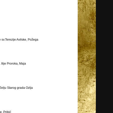
e sv.Terezije Avilske, Požega
 Ilije Proroka, Maja
očelju Starog grada Ozlja
e, Pribić