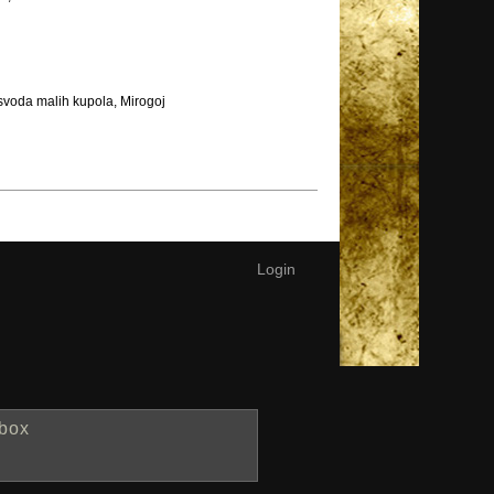
svoda malih kupola, Mirogoj
Login
box