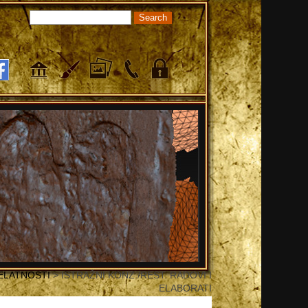
ELATNOSTI
> ISTRAŽNI KONZ./REST. RADOVI I
ELABORATI